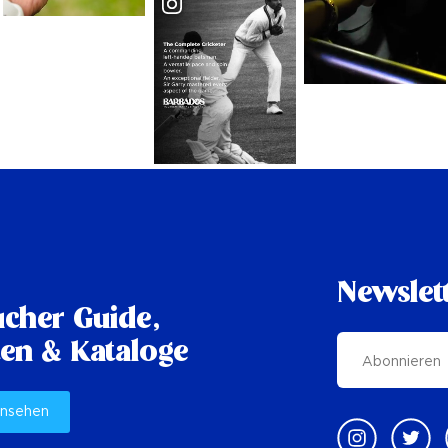
Newslet
cher Guide,
en & Kataloge
ansehen