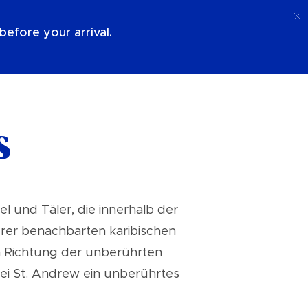
Anruf
Anmeldung
Über Uns
efore your arrival.
s
l und Täler, die innerhalb der
rer benachbarten karibischen
in Richtung der unberührten
rrei St. Andrew ein unberührtes