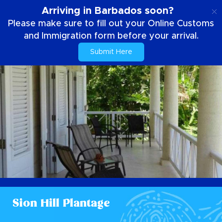
DE
Arriving in Barbados soon?
Please make sure to fill out your Online Customs
and Immigration form before your arrival.
Submit Here
Sion Hill Plantage