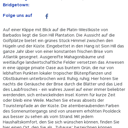
Bridgetown:
Folge uns auf
Auf einer Klippe mit Blick auf die Platin-Westküste von
Barbados liegt die Sion Hill Plantation. Die Aussicht auf die
Golfplätze bietet ein grünes Stück Himmel zwischen den
Hügeln und der Küste. Eingebettet in den Hang ist Sion Hill das
ganze Jahr über von einer konstanten frischen Brise vom
Atlantik gesegnet. Ausgereifte Mahagonibäume und
weitläufige landwirtschaftliche Felder versetzen das Anwesen
in eine üppige private Oase aus buntem Grün, die nur von
lebhaften Punkten lokaler tropischer Blütenpflanzen und
Obstbäumen unterbrochen wird. Ruhig, ruhig; Hier hören Sie
nachts die Geräusche der Brise durch die Blätter und das Lied
des Laubfrosches - ein wahres Juwel auf einer immer beliebter
werdenden, sich entwickelnden Insel. Komm für kurze Zeit
oder bleib eine Weile. Machen Sie etwas abseits der
Touristenpfade an der Küste. Die atemberaubenden Farben
des Sonnenuntergangs sind von unserem erhöhten Pooldeck
aus besser zu sehen als vom Strand. Mit jedem
Haushaltskomfort, den Sie sich wünschen können, finden Sie
hier einen Ort, den Sie als „Zuhause“ bezeichnen können…