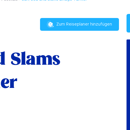
Zum Reiseplaner hinzufügen
d Slams
er