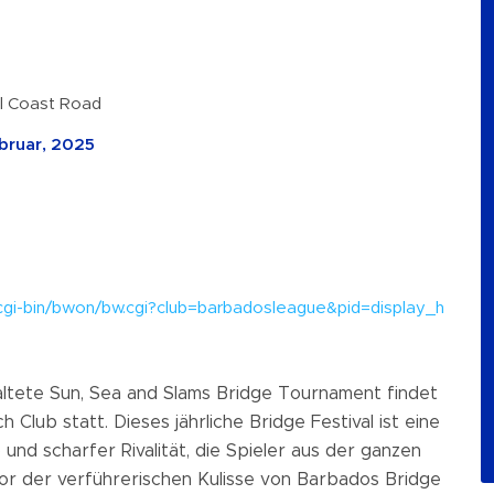
l Coast Road
ebruar, 2025
cgi-bin/bwon/bw.cgi?club=barbadosleague&pid=display_h
ltete Sun, Sea and Slams Bridge Tournament findet
h Club statt.
Dieses jährliche Bridge Festival ist eine
d scharfer Rivalität, die Spieler aus der ganzen
r der verführerischen Kulisse von Barbados Bridge