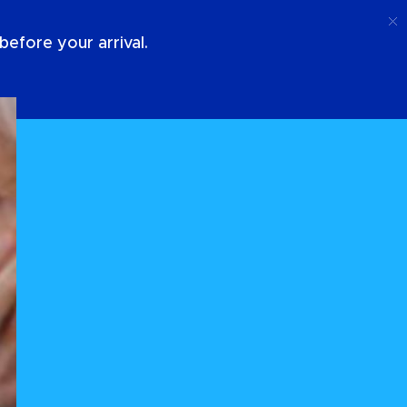
Anruf
Anmeldung
Über Uns
efore your arrival.