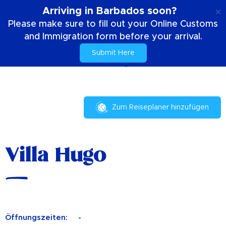
DE
Arriving in Barbados soon?
Please make sure to fill out your Online Customs
and Immigration form before your arrival.
Submit Here
Zuhause
Dein Aufenthalt
Villa Hugo
Zum Reiseplaner hinzufügen
Villa Hugo
Öffnungszeiten:
-