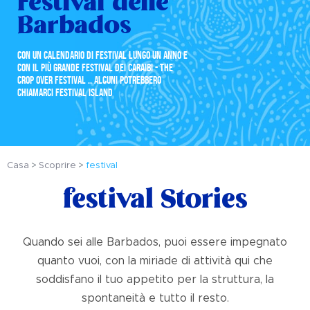
Festival delle
Barbados
CON UN CALENDARIO DI FESTIVAL LUNGO UN ANNO E
CON IL PIÙ GRANDE FESTIVAL DEI CARAIBI - THE
CROP OVER FESTIVAL .. ALCUNI POTREBBERO
CHIAMARCI FESTIVAL ISLAND
Casa
Scoprire
festival
festival Stories
Quando sei alle Barbados, puoi essere impegnato
quanto vuoi, con la miriade di attività qui che
soddisfano il tuo appetito per la struttura, la
spontaneità e tutto il resto.