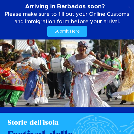
IT
Arriving in Barbados soon?
Please make sure to fill out your Online Customs
and Immigration form before your arrival.
Submit Here
Storie dell'isola