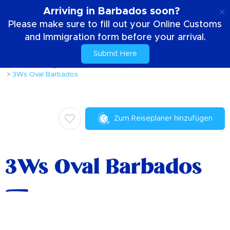
DE
Arriving in Barbados soon?
Please make sure to fill out your Online Customs
and Immigration form before your arrival.
Submit Here
Zuhause
Dinge die zu tun sind
Sport
KRICKET IN BARBADOS
3Ws Oval Barbados
Zum Reiseplaner hinzufügen
3Ws Oval Barbados