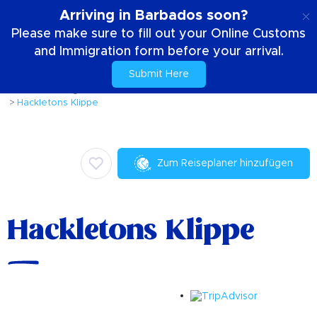
DE
Arriving in Barbados soon?
Please make sure to fill out your Online Customs
and Immigration form before your arrival.
Submit Here
Zuhause
Dinge die zu tun sind
Aktivitäten & Attraktionen
Hackletons Klippe
Zum Reiseplaner hinzufügen
Hackletons Klippe