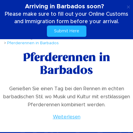
DE
Arriving in Barbados soon?
Please make sure to fill out your Online Customs
and Immigration form before your arrival.
Submit Here
Zuhause
Dinge die zu tun sind
Sport
Pferderennen in Barbados
Pferderennen in
Barbados
Genießen Sie einen Tag bei den Rennen im echten
barbadischen Stil, wo Musik und Kultur mit erstklassigen
Pferderennen kombiniert werden.
Weiterlesen