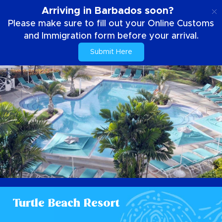
DE
Arriving in Barbados soon?
Please make sure to fill out your Online Customs
and Immigration form before your arrival.
Submit Here
Turtle Beach Resort