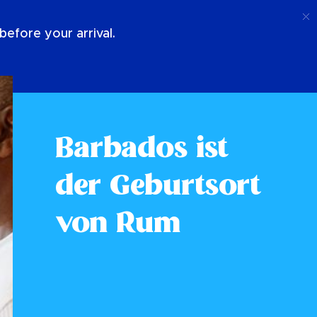
Anruf
Anmeldung
Über Uns
efore your arrival.
Barbados ist
der Geburtsort
von Rum