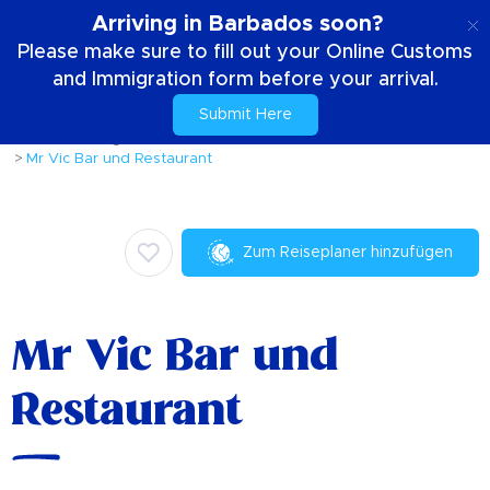
DE
Arriving in Barbados soon?
Please make sure to fill out your Online Customs
and Immigration form before your arrival.
Submit Here
Zuhause
Dinge die zu tun sind
Kulinarisch
Mr Vic Bar und Restaurant
Zum Reiseplaner hinzufügen
Mr Vic Bar und
Restaurant