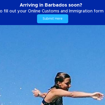
Arriving in Barbados soon?
o fill out your Online Customs and Immigration form b
Submit Here