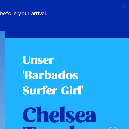
Anruf
Anmeldung
Über Uns
efore your arrival.
Unser
'Barbados
Surfer Girl'
Chelsea